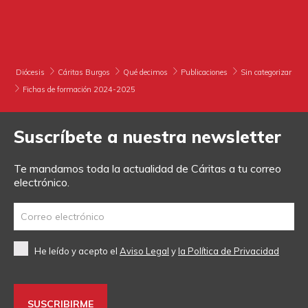
DONA
TE AYUDAMOS
HAZTE VOLUNTARIO
FORMACIÓN
CANAL ÉTICO Y DE DENUNCIA
EMPRESAS CON CORAZÓN
BUSCADOR
Diócesis
Cáritas Burgos
Qué decimos
Publicaciones
Sin categorizar
Fichas de formación 2024-2025
ACCESO PARA USUARIOS
HERENCIAS Y LEGADOS
Suscríbete a nuestra newsletter
OTRAS FORMAS DE COLABORAR
Te mandamos toda la actualidad de Cáritas a tu correo
electrónico.
He leído y acepto el
Aviso Legal
y
la Política de Privacidad