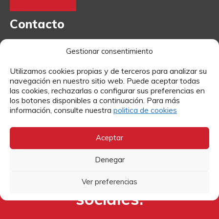
Contacto
Si quieres más información sobre algún tema o enviarnos
Gestionar consentimiento
tu currículum para trabajar en Cáritas, puedes hacerlo a
través de estos formularios.
Utilizamos cookies propias y de terceros para analizar su
navegación en nuestro sitio web. Puede aceptar todas
las cookies, rechazarlas o configurar sus preferencias en
MÁS INFORMACIÓN
los botones disponibles a continuación. Para más
información, consulte nuestra
politica de cookies
TRABAJA CON NOSOTROS
Aceptar
Denegar
Síguenos en las redes
Ver preferencias
sociales: