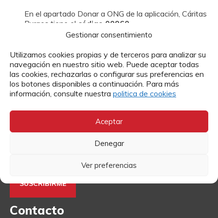
En el apartado Donar a ONG de la aplicación, Cáritas
Burgos tiene el
código 00960
Gestionar consentimiento
Utilizamos cookies propias y de terceros para analizar su
Suscríbete a nuestra newsletter
navegación en nuestro sitio web. Puede aceptar todas
las cookies, rechazarlas o configurar sus preferencias en
los botones disponibles a continuación. Para más
Te mandamos toda la actualidad de Cáritas a tu correo
información, consulte nuestra
politica de cookies
electrónico.
Aceptar
Denegar
He leído y acepto el
Aviso Legal
y
la Política de Privacidad
Ver preferencias
Contacto