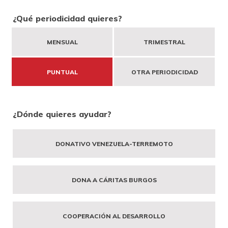
DONA
TE AYUDAMOS
HAZTE VOLUNTARIO
FORMACIÓN
¿Qué periodicidad quieres?
MENSUAL
TRIMESTRAL
CANAL ÉTICO Y DE DENUNCIA
EMPRESAS CON CORAZÓN
BUSCADOR
ACCESO PARA USUARIOS
PUNTUAL
OTRA PERIODICIDAD
HERENCIAS Y LEGADOS
¿Dónde quieres ayudar?
OTRAS FORMAS DE COLABORAR
DONATIVO VENEZUELA-TERREMOTO
DONA A CÁRITAS BURGOS
COOPERACIÓN AL DESARROLLO