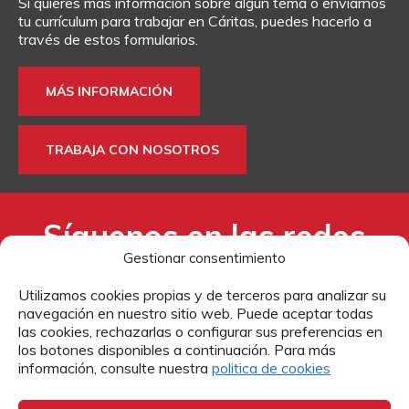
Si quieres más información sobre algún tema o enviarnos
DONA
TE AYUDAMOS
HAZTE VOLUNTARIO
FORMACIÓN
tu currículum para trabajar en Cáritas, puedes hacerlo a
través de estos formularios.
CANAL ÉTICO Y DE DENUNCIA
EMPRESAS CON CORAZÓN
BUSCADOR
MÁS INFORMACIÓN
ACCESO PARA USUARIOS
HERENCIAS Y LEGADOS
TRABAJA CON NOSOTROS
OTRAS FORMAS DE COLABORAR
Síguenos en las redes
Gestionar consentimiento
sociales:
Utilizamos cookies propias y de terceros para analizar su
navegación en nuestro sitio web. Puede aceptar todas
las cookies, rechazarlas o configurar sus preferencias en
los botones disponibles a continuación. Para más
información, consulte nuestra
politica de cookies