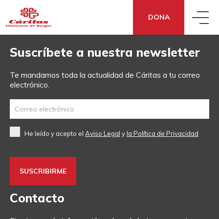
DONA
Suscríbete a nuestra newsletter
QUIÉNES SOMOS
Te mandamos toda la actualidad de Cáritas a tu correo
electrónico.
QUÉ HACEMOS
CONOCE CÁRITAS
QUÉ DECIMOS
ACCIÓN SOCIAL
DÓNDE ESTAMOS
He leído y acepto el
Aviso Legal
y
la Política de Privacidad
QUÉ PUEDES HACER TÚ
NOTICIAS
ECONOMÍA SOCIAL Y SOLIDARIA
TRANSPARENCIA
DONA
¿NECESITAS APOYO?
SENSIBILIZACIÓN
COOPERACIÓN FRATERNA
CÓMO NOS FINANCIAMOS
Contacto