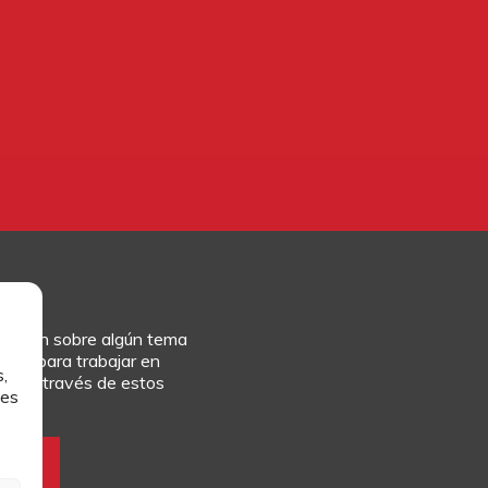
rmación sobre algún tema
culum para trabajar en
,
rlo a través de estos
les
IÓN