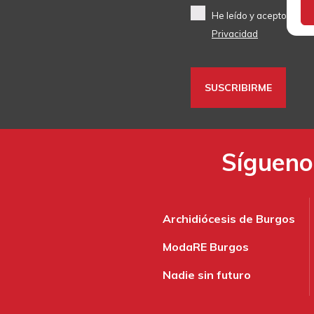
He leído y acepto el
Avi
Privacidad
Síguenos
Archidiócesis de Burgos
ModaRE Burgos
Nadie sin futuro