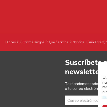
Diócesis
Cáritas Burgos
Qué decimos
Noticias
Ain Karem, “
Suscríbete 
newsletter
Ut
na
Te mandamos toda la act
re
a tu correo electrónico.
a 
co