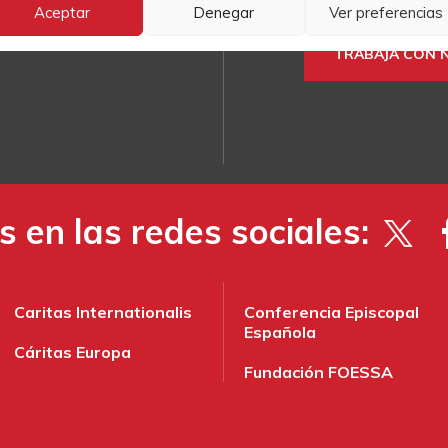
Aceptar
Denegar
Ver preferencias
so Legal
y
la Política de
TRABAJA CON 
 en las redes sociales:
Caritas Internationalis
Conferencia Episcopal
Española
Cáritas Europa
Fundación FOESSA