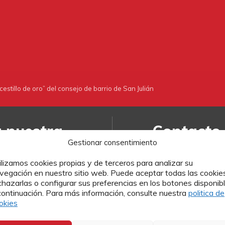
cestillo de oro” del consejo de barrio de San Julián
a nuestra
Contacto
Gestionar consentimiento
Si quieres más info
ilizamos cookies propias y de terceros para analizar su
o enviarnos tu currí
vegación en nuestro sitio web. Puede aceptar todas las cookies
ualidad de Cáritas
Cáritas, puedes hace
chazarlas o configurar sus preferencias en los botones disponib
formularios.
continuación. Para más información, consulte nuestra
politica de
okies
MÁS INFORMAC