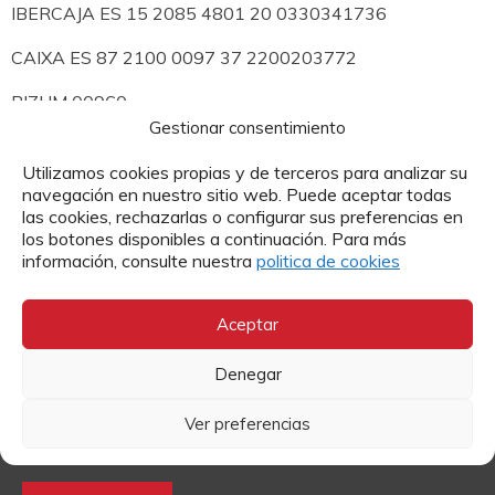
IBERCAJA ES 15 2085 4801 20 0330341736
CAIXA ES 87 2100 0097 37 2200203772
BIZUM 00960
Gestionar consentimiento
Utilizamos cookies propias y de terceros para analizar su
DONAR A VENEZUELA
navegación en nuestro sitio web. Puede aceptar todas
las cookies, rechazarlas o configurar sus preferencias en
los botones disponibles a continuación. Para más
Suscríbete a nuestra newsletter
información, consulte nuestra
politica de cookies
Te mandamos toda la actualidad de Cáritas a tu correo
electrónico.
Aceptar
Denegar
Ver preferencias
He leído y acepto el
Aviso Legal
y
la Política de Privacidad