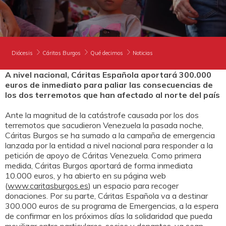
DONA
TE AYUDAMOS
HAZTE VOLUNTARIO
FORMACIÓN
CANAL ÉTICO Y DE DENUNCIA
EMPRESAS CON CORAZÓN
BUSCADOR
Diócesis
Cáritas Burgos
Qué decimos
Noticias
ACCESO PARA USUARIOS
A nivel nacional, Cáritas Española aportará 300.000
HERENCIAS Y LEGADOS
euros de inmediato para paliar las consecuencias de
los dos terremotos que han afectado al norte del país
Ante la magnitud de la catástrofe causada por los dos
OTRAS FORMAS DE COLABORAR
terremotos que sacudieron Venezuela la pasada noche,
Cáritas Burgos se ha sumado a la campaña de emergencia
lanzada por la entidad a nivel nacional para responder a la
petición de apoyo de Cáritas Venezuela. Como primera
medida, Cáritas Burgos aportará de forma inmediata
10.000 euros, y ha abierto en su página web
(
www.caritasburgos.es
) un espacio para recoger
donaciones. Por su parte, Cáritas Española va a destinar
300.000 euros de su programa de Emergencias, a la espera
de confirmar en los próximos días la solidaridad que pueda