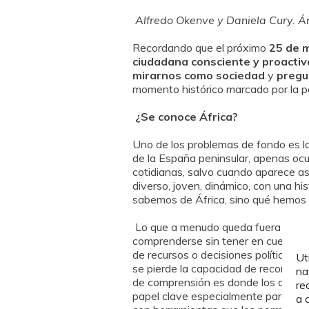
Alfredo Okenve y Daniela Cury. Á
Recordando que el próximo
25 de m
ciudadana consciente y proactiv
mirarnos como sociedad
y
pregu
momento histórico marcado por la pol
¿Se conoce África?
Uno de los problemas de fondo es l
de la España peninsular, apenas oc
cotidianas, salvo cuando aparece aso
diverso, joven, dinámico, con una h
sabemos de África, sino qué hemos 
Lo que a menudo queda fuera de la 
comprenderse sin tener en cuenta pr
de recursos o decisiones políticas t
Ut
se pierde la capacidad de reconocer
na
de comprensión es donde los discurso
re
papel clave especialmente para los
a 