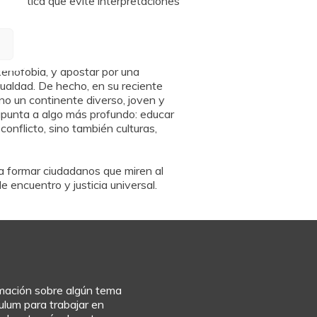
da crítica que evite interpretaciones
xenofobia, y apostar por una
gualdad. De hecho, en su reciente
sino un continente diverso, joven y
 apunta a algo más profundo: educar
onflicto, sino también culturas,
a formar ciudadanos que miren al
encuentro y justicia universal.
rmación sobre algún tema
culum para trabajar en