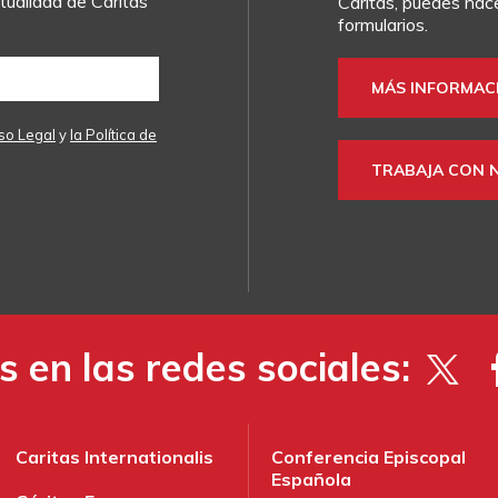
ualidad de Cáritas
Cáritas, puedes hace
formularios.
MÁS INFORMAC
so Legal
y
la Política de
TRABAJA CON 
 en las redes sociales:
Caritas Internationalis
Conferencia Episcopal
Española