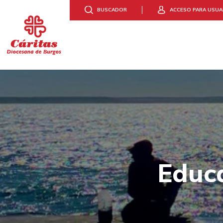
BUSCADOR
ACCESO PARA USUA
DONA
HAZTE VOLUNTAR
CONOCE CÁR
ACCIÓ
Educa