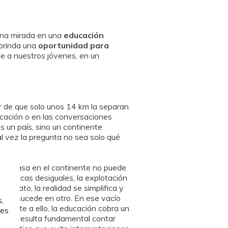
na mirada en una
educación
 brinda una
oportunidad para
te a nuestros jóvenes, en un
r de que solo unos 14 km la separan
cación o en las conversaciones
s un país, sino un continente
l vez la pregunta no sea solo qué
que pasa en el continente no puede
onómicas desiguales, la explotación
relato, la realidad se simplifica y
 que sucede en otro. En ese vacío
,
Frente a ello, la educación cobra un
les
dos, resulta fundamental contar