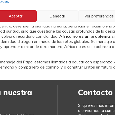
alizar la realidad, contrastar información y desarrollar una mira
okies
manización del otro.
Aceptar
Denegar
Ver preferencias
cuentro, defender la dignidad humana, denunciar el racismo y la 
ridad puntual, sino que cuestione las causas profundas de la desi
 volvió a recordarlo con claridad:
África no es un problema
, 
 modernidad dialogan en medio de los retos globales. Su mensaje
y aprender a mirar de otra manera, África no es solo pobreza o c
l mensaje del Papa, estamos llamados a educar con esperanza, 
mano y compañero de camino, y a construir juntos un futuro de 
a nuestra
Contacto
Si quieres más info
o enviarnos tu currí