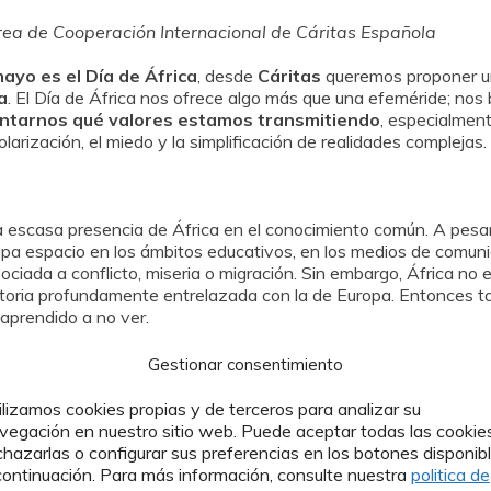
rea de Cooperación Internacional de Cáritas Española
ayo es el Día de África
, desde
Cáritas
queremos proponer u
a
. El Día de África nos ofrece algo más que una efeméride; nos
ntarnos qué valores estamos transmitiendo
, especialmen
arización, el miedo y la simplificación de realidades complejas.
a escasa presencia de África en el conocimiento común. A pesa
upa espacio en los ámbitos educativos, en los medios de comuni
ciada a conflicto, miseria o migración. Sin embargo, África no e
istoria profundamente entrelazada con la de Europa. Entonces ta
aprendido a no ver.
mirada es el contexto necesario para entenderla. Mucho de lo 
Gestionar consentimiento
ocesos compartidos como la historia colonial, las relaciones ec
omadas fuera de África. Cuando estos elementos desaparecen del 
ilizamos cookies propias y de terceros para analizar su
 cómo lo que ocurre en un lugar del mundo está vinculado con lo
vegación en nuestro sitio web. Puede aceptar todas las cookies
s excluyentes, racistas y xenófobos encuentran terreno fértil. 
chazarlas o configurar sus preferencias en los botones disponib
 jóvenes, más expuestos a mensajes rápidos y descontextualiza
continuación. Para más información, consulte nuestra
politica de