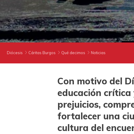
Diócesis
Cáritas Burgos
Qué decimos
Noticias
Con motivo del Dí
educación crític
prejuicios, compr
fortalecer una ci
cultura del encue