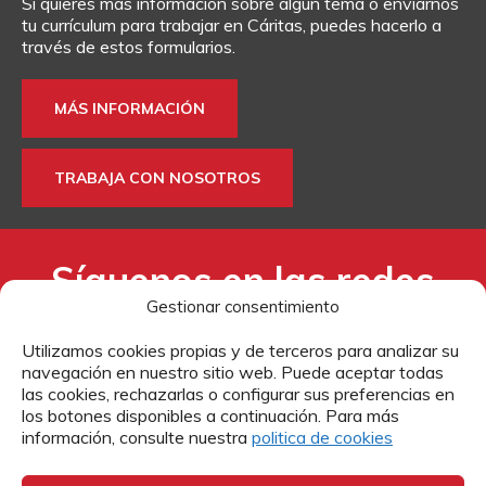
Si quieres más información sobre algún tema o enviarnos
DONA
TE AYUDAMOS
HAZTE VOLUNTARIO
FORMACIÓN
tu currículum para trabajar en Cáritas, puedes hacerlo a
través de estos formularios.
CANAL ÉTICO Y DE DENUNCIA
EMPRESAS CON CORAZÓN
BUSCADOR
MÁS INFORMACIÓN
ACCESO PARA USUARIOS
HERENCIAS Y LEGADOS
TRABAJA CON NOSOTROS
OTRAS FORMAS DE COLABORAR
Síguenos en las redes
Gestionar consentimiento
sociales:
Utilizamos cookies propias y de terceros para analizar su
navegación en nuestro sitio web. Puede aceptar todas
las cookies, rechazarlas o configurar sus preferencias en
los botones disponibles a continuación. Para más
información, consulte nuestra
politica de cookies