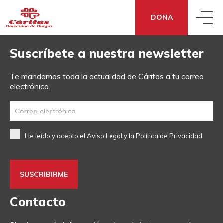
DONA
Suscríbete a nuestra newsletter
QUIÉNES SOMOS
Te mandamos toda la actualidad de Cáritas a tu correo
electrónico.
QUÉ HACEMOS
CONOCE CÁRITAS
QUÉ DECIMOS
ACCIÓN SOCIAL
DÓNDE ESTAMOS
He leído y acepto el
Aviso Legal
y
la Política de Privacidad
QUÉ PUEDES HACER TÚ
NOTICIAS
ECONOMÍA SOCIAL Y SOLIDARIA
TRANSPARENCIA
DONA
¿NECESITAS APOYO?
SENSIBILIZACIÓN
COOPERACIÓN FRATERNA
CÓMO NOS FINANCIAMOS
Contacto