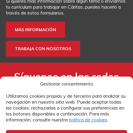
Si quieres más información sobre algún tema o enviarnos
DONA
TE AYUDAMOS
HAZTE VOLUNTARIO
FORMACIÓN
tu currículum para trabajar en Cáritas, puedes hacerlo a
través de estos formularios.
CANAL ÉTICO Y DE DENUNCIA
EMPRESAS CON CORAZÓN
BUSCADOR
MÁS INFORMACIÓN
ACCESO PARA USUARIOS
HERENCIAS Y LEGADOS
TRABAJA CON NOSOTROS
OTRAS FORMAS DE COLABORAR
Síguenos en las redes
Gestionar consentimiento
sociales:
Utilizamos cookies propias y de terceros para analizar su
navegación en nuestro sitio web. Puede aceptar todas
las cookies, rechazarlas o configurar sus preferencias en
los botones disponibles a continuación. Para más
información, consulte nuestra
politica de cookies