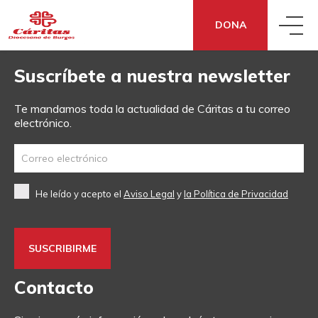
DONA
Suscríbete a nuestra newsletter
QUIÉNES SOMOS
Te mandamos toda la actualidad de Cáritas a tu correo
electrónico.
QUÉ HACEMOS
CONOCE CÁRITAS
QUÉ DECIMOS
ACCIÓN SOCIAL
DÓNDE ESTAMOS
He leído y acepto el
Aviso Legal
y
la Política de Privacidad
QUÉ PUEDES HACER TÚ
NOTICIAS
ECONOMÍA SOCIAL Y SOLIDARIA
TRANSPARENCIA
DONA
¿NECESITAS APOYO?
SENSIBILIZACIÓN
COOPERACIÓN FRATERNA
CÓMO NOS FINANCIAMOS
Contacto