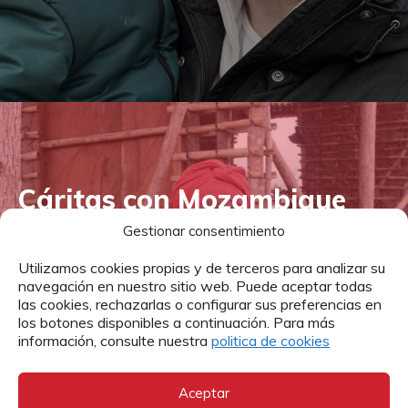
Cáritas con Mozambique
Gestionar consentimiento
El conflicto armado continúa provocando miles de
desplazados. Un millón de personas necesitan ayuda
Utilizamos cookies propias y de terceros para analizar su
humanitaria.
navegación en nuestro sitio web. Puede aceptar todas
las cookies, rechazarlas o configurar sus preferencias en
los botones disponibles a continuación. Para más
información, consulte nuestra
politica de cookies
MAS INFORMACIÓN
DONAR
Aceptar