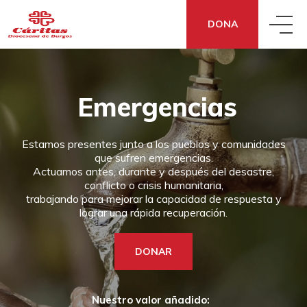
DONA
QUIÉNES SOMOS
Emergencias
QUÉ HACEMOS
CONOCE CÁRITAS
Estamos presentes junto a los pueblos y comunidades
que sufren emergencias.
QUÉ DECIMOS
ACCIÓN SOCIAL
DÓNDE ESTAMOS
Actuamos antes, durante y después del desastre,
conflicto o crisis humanitaria,
trabajando para mejorar la capacidad de respuesta y
lograr una rápida recuperación.
QUÉ PUEDES HACER TÚ
NOTICIAS
ECONOMÍA SOCIAL Y SOLIDARIA
TRANSPARENCIA
DONAR
DONA
¿NECESITAS APOYO?
SENSIBILIZACIÓN
COOPERACIÓN FRATERNA
CÓMO NOS FINANCIAMOS
Nuestro valor añadido: