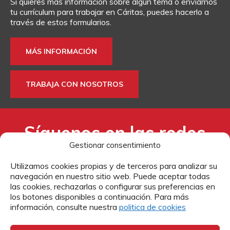
Si quieres más información sobre algún tema o enviarnos
DONA
TE AYUDAMOS
HAZTE VOLUNTARIO
FORMACIÓN
tu currículum para trabajar en Cáritas, puedes hacerlo a
través de estos formularios.
CANAL ÉTICO Y DE DENUNCIA
EMPRESAS CON CORAZÓN
BUSCADOR
MÁS INFORMACIÓN
ACCESO PARA USUARIOS
HERENCIAS Y LEGADOS
TRABAJA CON NOSOTROS
OTRAS FORMAS DE COLABORAR
Síguenos en las redes
Gestionar consentimiento
sociales:
Utilizamos cookies propias y de terceros para analizar su
navegación en nuestro sitio web. Puede aceptar todas
las cookies, rechazarlas o configurar sus preferencias en
los botones disponibles a continuación. Para más
información, consulte nuestra
politica de cookies