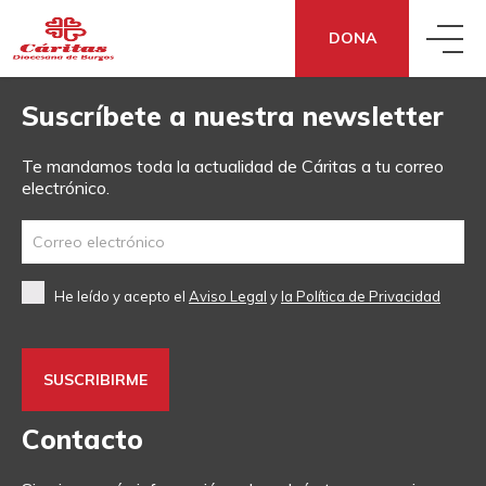
DONA
Suscríbete a nuestra newsletter
QUIÉNES SOMOS
Te mandamos toda la actualidad de Cáritas a tu correo
electrónico.
QUÉ HACEMOS
CONOCE CÁRITAS
QUÉ DECIMOS
ACCIÓN SOCIAL
DÓNDE ESTAMOS
He leído y acepto el
Aviso Legal
y
la Política de Privacidad
QUÉ PUEDES HACER TÚ
NOTICIAS
ECONOMÍA SOCIAL Y SOLIDARIA
TRANSPARENCIA
DONA
¿NECESITAS APOYO?
SENSIBILIZACIÓN
COOPERACIÓN FRATERNA
CÓMO NOS FINANCIAMOS
Contacto