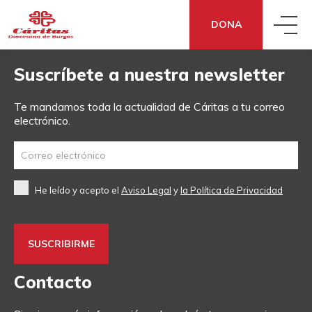
DONA
Suscríbete a nuestra newsletter
QUIÉNES SOMOS
Te mandamos toda la actualidad de Cáritas a tu correo
electrónico.
QUÉ HACEMOS
CONOCE CÁRITAS
QUÉ DECIMOS
ACCIÓN SOCIAL
DÓNDE ESTAMOS
He leído y acepto el
Aviso Legal
y
la Política de Privacidad
QUÉ PUEDES HACER TÚ
NOTICIAS
ECONOMÍA SOCIAL Y SOLIDARIA
TRANSPARENCIA
DONA
¿NECESITAS APOYO?
SENSIBILIZACIÓN
COOPERACIÓN FRATERNA
CÓMO NOS FINANCIAMOS
Contacto