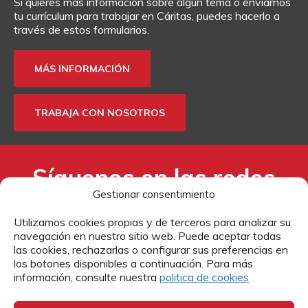
Si quieres más información sobre algún tema o enviarnos
DONA
TE AYUDAMOS
HAZTE VOLUNTARIO
FORMACIÓN
tu currículum para trabajar en Cáritas, puedes hacerlo a
través de estos formularios.
CANAL ÉTICO Y DE DENUNCIA
EMPRESAS CON CORAZÓN
BUSCADOR
MÁS INFORMACIÓN
ACCESO PARA USUARIOS
HERENCIAS Y LEGADOS
TRABAJA CON NOSOTROS
OTRAS FORMAS DE COLABORAR
Síguenos en las redes
Gestionar consentimiento
sociales:
Utilizamos cookies propias y de terceros para analizar su
navegación en nuestro sitio web. Puede aceptar todas
las cookies, rechazarlas o configurar sus preferencias en
los botones disponibles a continuación. Para más
información, consulte nuestra
politica de cookies