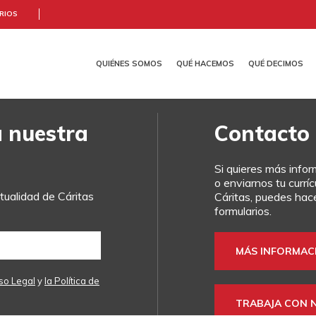
RIOS
QUIÉNES SOMOS
QUÉ HACEMOS
QUÉ DECIMOS
TE AYUDAMOS
CANAL ÉTICO Y DE DENUNCIA
IO
ITAS
N SOCIAL
NOTICIAS
EMPRESAS CON CORAZÓN
DÓNDE ESTAMOS
ECONOMÍA SOCIAL Y SOLIDARIA
SENSIBILIZACIÓN
TRANSPARENCIA
HERENCIAS Y LEGADOS
FORMACIÓN
COOPERACIÓN FR
CÓMO NOS 
a nuestra
Contacto
Si quieres más info
o enviarnos tu currí
ualidad de Cáritas
Cáritas, puedes hace
formularios.
MÁS INFORMAC
so Legal
y
la Política de
TRABAJA CON 