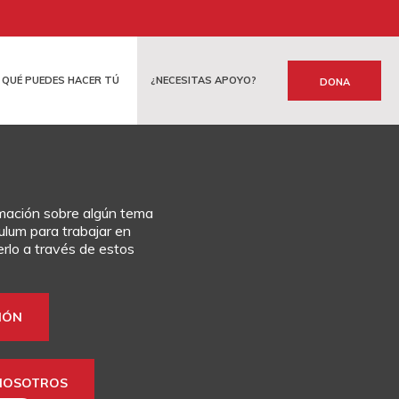
QUÉ PUEDES HACER TÚ
¿NECESITAS APOYO?
DONA
ATERNA
FINANCIAMOS
OTRAS FORMAS DE COLABORAR
rmación sobre algún tema
culum para trabajar en
rlo a través de estos
IÓN
NOSOTROS