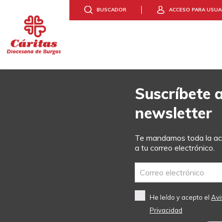
BUSCADOR
ACCESO PARA USUA
DONA
HAZTE VOLUNTAR
CONOCE CÁR
ACCIÓ
Suscríbete 
newsletter
Te mandamos toda la act
a tu correo electrónico.
He leído y acepto el
Avi
Privacidad