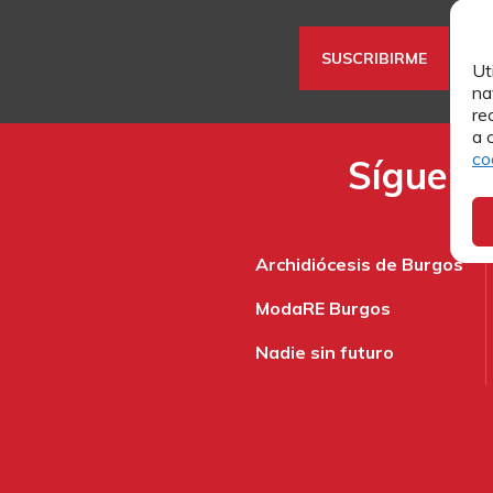
Ut
na
re
a 
co
Síguenos
Archidiócesis de Burgos
ModaRE Burgos
Nadie sin futuro