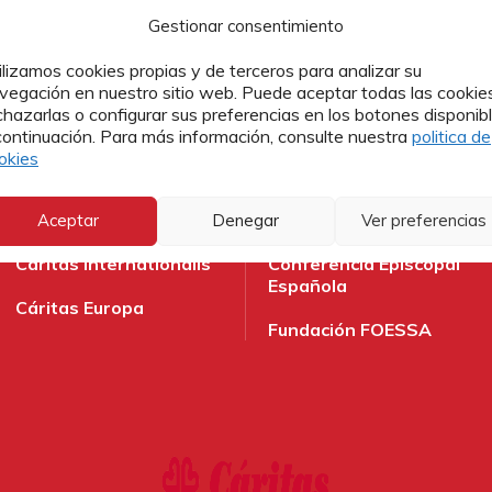
Gestionar consentimiento
ilizamos cookies propias y de terceros para analizar su
vegación en nuestro sitio web. Puede aceptar todas las cookies
chazarlas o configurar sus preferencias en los botones disponib
continuación. Para más información, consulte nuestra
politica de
okies
 en las redes sociales:
Aceptar
Denegar
Ver preferencias
Caritas Internationalis
Conferencia Episcopal
Española
Cáritas Europa
Fundación FOESSA