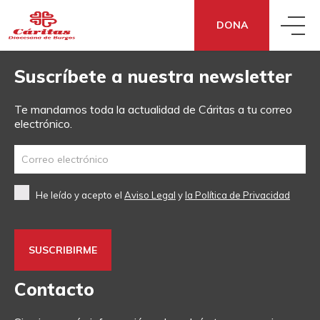
DONA
Suscríbete a nuestra newsletter
QUIÉNES SOMOS
Te mandamos toda la actualidad de Cáritas a tu correo
electrónico.
QUÉ HACEMOS
CONOCE CÁRITAS
QUÉ DECIMOS
ACCIÓN SOCIAL
DÓNDE ESTAMOS
He leído y acepto el
Aviso Legal
y
la Política de Privacidad
QUÉ PUEDES HACER TÚ
NOTICIAS
ECONOMÍA SOCIAL Y SOLIDARIA
TRANSPARENCIA
DONA
¿NECESITAS APOYO?
SENSIBILIZACIÓN
COOPERACIÓN FRATERNA
CÓMO NOS FINANCIAMOS
Contacto