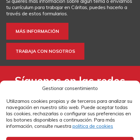
Si quieres más información sobre algún tema o enviarnos
DONA
TE AYUDAMOS
HAZTE VOLUNTARIO
FORMACIÓN
tu currículum para trabajar en Cáritas, puedes hacerlo a
través de estos formularios.
CANAL ÉTICO Y DE DENUNCIA
EMPRESAS CON CORAZÓN
BUSCADOR
MÁS INFORMACIÓN
ACCESO PARA USUARIOS
HERENCIAS Y LEGADOS
TRABAJA CON NOSOTROS
OTRAS FORMAS DE COLABORAR
Síguenos en las redes
Gestionar consentimiento
sociales:
Utilizamos cookies propias y de terceros para analizar su
navegación en nuestro sitio web. Puede aceptar todas
las cookies, rechazarlas o configurar sus preferencias en
los botones disponibles a continuación. Para más
información, consulte nuestra
politica de cookies